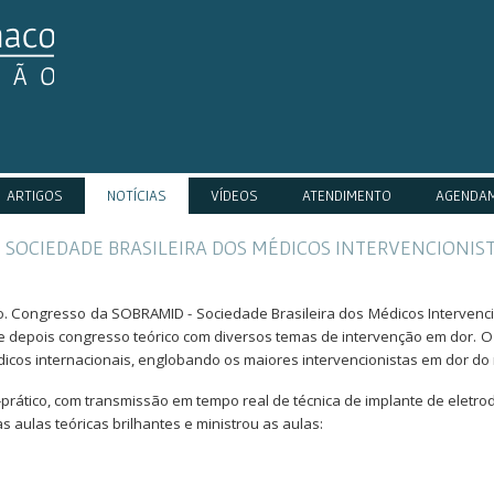
ARTIGOS
NOTÍCIAS
VÍDEOS
ATENDIMENTO
AGENDA
 SOCIEDADE BRASILEIRA DOS MÉDICOS INTERVENCIONISTA
o. Congresso da SOBRAMID - Sociedade Brasileira dos Médicos Intervenc
ca e depois congresso teórico com diversos temas de intervenção em dor. 
dicos internacionais, englobando os maiores intervencionistas em dor d
-prático, com transmissão em tempo real de técnica de implante de eletr
s aulas teóricas brilhantes e ministrou as aulas: