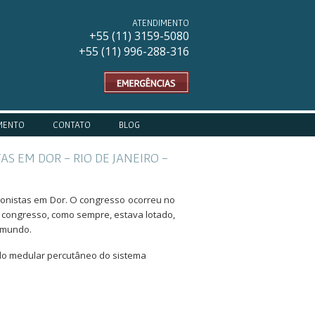
ATENDIMENTO
+55 (11) 31
59-5080
+55 (11) 996-288-316
MENTO
CONTATO
BLOG
S EM DOR - RIO DE JANEIRO -
ionistas em Dor. O congresso ocorreu no
O congresso, como sempre, estava lotado,
o mundo.
odo medular percutâneo do sistema