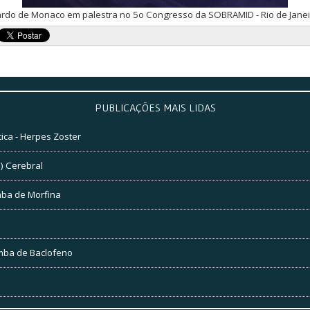
ardo de Monaco em palestra no 5o Congresso da SOBRAMID - Rio de Janei
PUBLICAÇÕES
MAIS LIDAS
ica - Herpes Zoster
) Cerebral
mba de Morfina
omba de Baclofeno