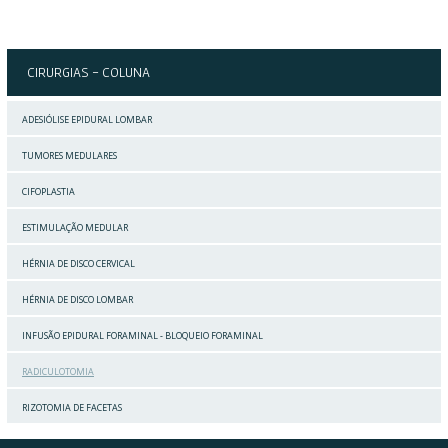
CIRURGIAS
- COLUNA
ADESIÓLISE EPIDURAL LOMBAR
TUMORES MEDULARES
CIFOPLASTIA
ESTIMULAÇÃO MEDULAR
HÉRNIA DE DISCO CERVICAL
HÉRNIA DE DISCO LOMBAR
INFUSÃO EPIDURAL FORAMINAL - BLOQUEIO FORAMINAL
RADICULOTOMIA
RIZOTOMIA DE FACETAS