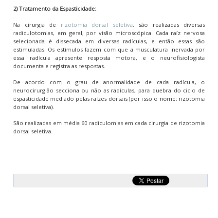
2) Tratamento da Espasticidade:
Na cirurgia de
rizotomia dorsal seletiva
, são realizadas diversas
radiculotomias, em geral, por visão microscópica. Cada raíz nervosa
selecionada é dissecada em diversas radículas, e então essas são
estimuladas. Os estímulos fazem com que a musculatura inervada por
essa radícula apresente resposta motora, e o neurofisiologista
documenta e registra as respostas.
De acordo com o grau de anormalidade de cada radícula, o
neurocirurgião secciona ou não as radículas, para quebra do ciclo de
espasticidade mediado pelas raízes dorsais (por isso o nome: rizotomia
dorsal seletiva).
São realizadas em média 60 radiculomias em cada cirurgia de rizotomia
dorsal seletiva.