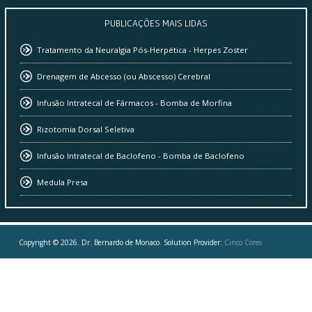
PUBLICAÇÕES
MAIS LIDAS
Tratamento da Neuralgia Pós-Herpética - Herpes Zoster
Drenagem de Abcesso (ou Abscesso) Cerebral
Infusão Intratecal de Fármacos - Bomba de Morfina
Rizotomia Dorsal Seletiva
Infusão Intratecal de Baclofeno - Bomba de Baclofeno
Medula Presa
Copyright © 2026. Dr. Bernardo de Monaco. Solution Provider:
Cinco Cores