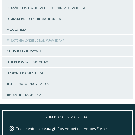
INFUSÃO INTRATECAL DE BACLOFENO - BOMBA DE BACLOFENO
BOMBA DE BACLOFENO INTRAVENTRICULAR
MEDULA PRESA
MIELOTOMIA LONGITUDINAL PARAMEDIANA
NEURÓLISE E NEUROTOMIA
REFIL DE BOMBA DE BACLOFENO
RIZOTOMIA DORSAL SELETIVA
TESTE DE BACLOFENO INTRATECAL
TRATAMENTO DA DISTONIA
PUBLICAÇÕES
MAIS LIDAS
Tratamento da Neuralgia Pós-Herpética - Herpes Zoster