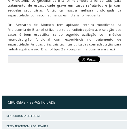
A Mielotomia Longitudinal de Bischof Paramediana foi aplicada para
tratamento de espasticidade grave em casos refratários e já com
sequelas secundárias. A técnica mostra melhora prolongada da
espasticidade, com acometimento esfincteriano frequente.
Dr. Bernardo de Monaco tem aplicado técnica modificada da
Mielotomia de Bischof utilizando-se de radiofrequência. A seleção dos
casos é bem específica, sendo sugerido avaliação com médico
neurocirurgião funcional com experiência no tratamento de
espasticidade. As duas principais técnicas utilizadas com adaptação para
radiofrequência são: Bischof tipo 2 e Pourpre (mielotomia em cruz).
CIRURGIAS
- ESPASTICIDADE
DENTATOTOMIA CEREBELAR
DREZ - TRACTOTOMIA DE LISSAUER